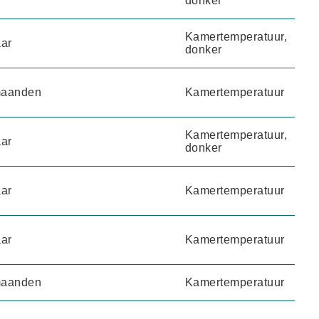
donker
Kamertemperatuur,
aar
donker
maanden
Kamertemperatuur
Kamertemperatuur,
aar
donker
aar
Kamertemperatuur
aar
Kamertemperatuur
maanden
Kamertemperatuur