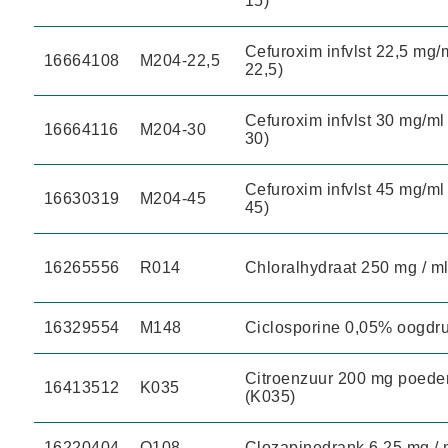
15)
Cefuroxim infvlst 22,5 mg/
16664108
M204-22,5
22,5)
Cefuroxim infvlst 30 mg/ml
16664116
M204-30
30)
Cefuroxim infvlst 45 mg/ml
16630319
M204-45
45)
16265556
R014
Chloralhydraat 250 mg / ml
16329554
M148
Ciclosporine 0,05% oogdru
Citroenzuur 200 mg poeder 
16413512
K035
(K035)
16220404
O108
Clozapinedrank 6,25 mg / m