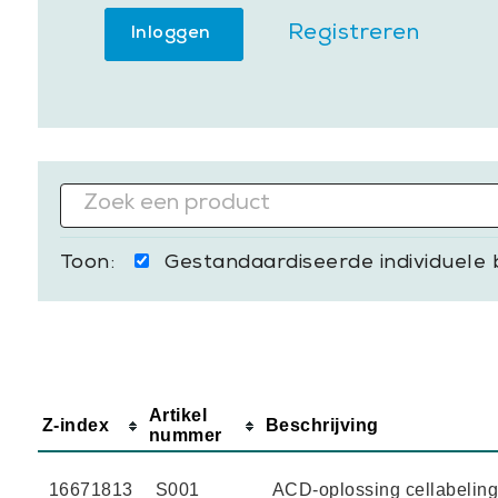
Registreren
Inloggen
Gestandaardiseerde individuele 
Toon:
Artikel
Z-index
Beschrijving
nummer
16671813
S001
ACD-oplossing cellabeling