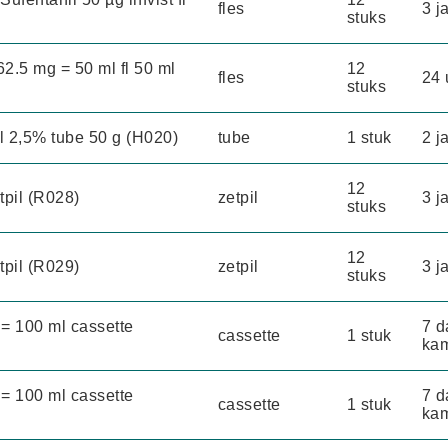
fles
3 j
stuks
2.5 mg = 50 ml fl 50 ml
12
fles
24 
stuks
 2,5% tube 50 g (H020)
tube
1 stuk
2 j
12
pil (R028)
zetpil
3 j
stuks
12
pil (R029)
zetpil
3 j
stuks
 = 100 ml cassette
7 d
cassette
1 stuk
kam
 = 100 ml cassette
7 d
cassette
1 stuk
kam