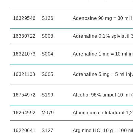
16329546
S136
Adenosine 90 mg = 30 ml in
16330722
S003
Adrenaline 0.1% splvlst fl 
16321073
S004
Adrenaline 1 mg = 10 ml in
16321103
S005
Adrenaline 5 mg = 5 ml inj
16754972
S199
Alcohol 96% ampul 10 ml 
16264592
M079
Aluminiumacetotartraat 1,
16220641
S127
Arginine HCl 10 g = 100 ml 