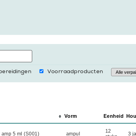
bereidingen
Voorraadproducten
Vorm
Eenheid
Hou
12
 amp 5 ml (S001)
ampul
3 j