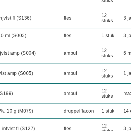
stuks
12
jvlst fl (S136)
fles
3 j
stuks
30 ml (S003)
fles
1 stuk
3 j
12
jvlst amp (S004)
ampul
6 
stuks
12
vlst amp (S005)
ampul
1 j
stuks
12
(S199)
ampul
max
stuks
2%, 10 g (M079)
druppelflacon
1 stuk
14
12
infvlst fl (S127)
fles
3 j