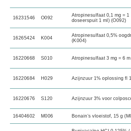
Atropinesulfaat 0,1 mg = 1 
16231546
O092
doseerspuit 1 ml) (O092)
Atropinesulfaat 0,5% oogdr
16265424
K004
(K004)
16220668
S010
Atropinesulfaat 3 mg = 6 m
16220684
H029
Azijnzuur 1% oplossing fl 
16220676
S120
Azijnzuur 3% voor colposco
16404602
M006
Bonain's vloeistof, 15 g (M
Bupivacaïne HCl 0,125% / Su