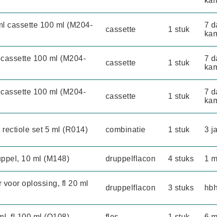
kam
ml cassette 100 ml (M204-
7 d
cassette
1 stuk
kam
 cassette 100 ml (M204-
7 d
cassette
1 stuk
kam
 cassette 100 ml (M204-
7 d
cassette
1 stuk
kam
 rectiole set 5 ml (R014)
combinatie
1 stuk
3 j
ppel, 10 ml (M148)
druppelflacon
4 stuks
1 
voor oplossing, fl 20 ml
druppelflacon
3 stuks
hbh
l, fl 100 ml (O108)
fles
1 stuk
6 