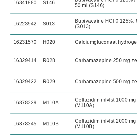
16341880
S146
50 ml (S146)
Bupivacaïne HCl 0.125%, 6
16223942
S013
(S013)
16231570
H020
Calciumgluconaat hydrogel
16329414
R028
Carbamazepine 250 mg zet
16329422
R029
Carbamazepine 500 mg zet
Ceftazidim infvlst 1000 mg
16878329
M110A
(M110A)
Ceftazidim infvlst 2000 mg
16878345
M110B
(M110B)