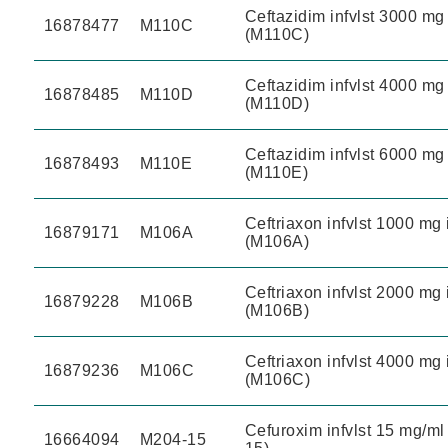
Ceftazidim infvlst 3000 mg
16878477
M110C
(M110C)
Ceftazidim infvlst 4000 mg
16878485
M110D
(M110D)
Ceftazidim infvlst 6000 mg
16878493
M110E
(M110E)
Ceftriaxon infvlst 1000 m
16879171
M106A
(M106A)
Ceftriaxon infvlst 2000 m
16879228
M106B
(M106B)
Ceftriaxon infvlst 4000 m
16879236
M106C
(M106C)
Cefuroxim infvlst 15 mg/ml
16664094
M204-15