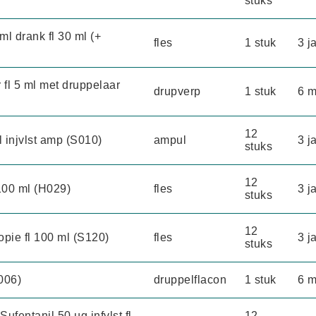
stuks
ml drank fl 30 ml (+
fles
1 stuk
3 j
 fl 5 ml met druppelaar
drupverp
1 stuk
6 
12
l injvlst amp (S010)
ampul
3 j
stuks
12
100 ml (H029)
fles
3 j
stuks
12
pie fl 100 ml (S120)
fles
3 j
stuks
006)
druppelflacon
1 stuk
6 
fentanil 50 µg infvlst fl
12